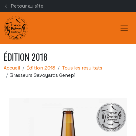
Retour au site
Toggl
ÉDITION 2018
Accueil
Édition 2018
Tous les résultats
Brasseurs Savoyards Genepi