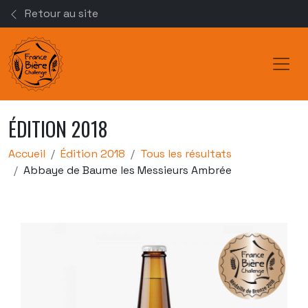
Retour au site
Toggl
ÉDITION 2018
Accueil
Édition 2018
Tous les résultats
Abbaye de Baume les Messieurs Ambrée