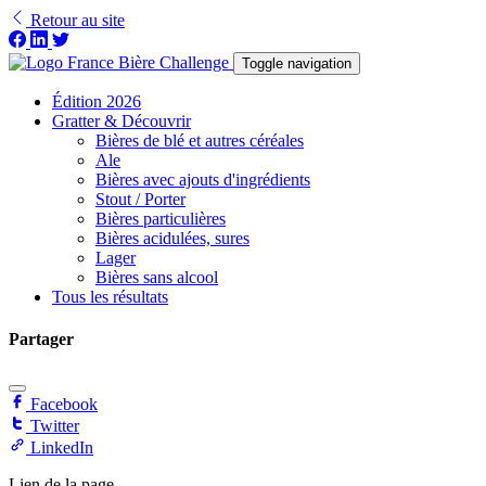
Retour au site
Toggle navigation
Édition 2026
Gratter & Découvrir
Bières de blé et autres céréales
Ale
Bières avec ajouts d'ingrédients
Stout / Porter
Bières particulières
Bières acidulées, sures
Lager
Bières sans alcool
Tous les résultats
Partager
Facebook
Twitter
LinkedIn
Lien de la page