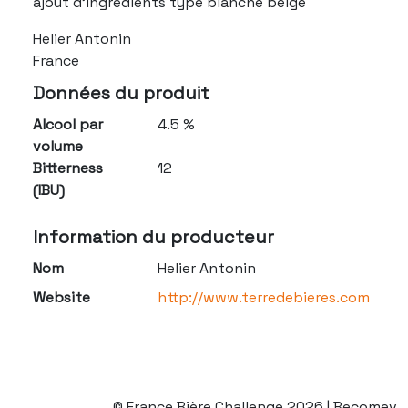
ajout d'ingrédients type blanche belge
Helier Antonin
France
Données du produit
Alcool par
4.5 %
volume
Bitterness
12
(IBU)
Information du producteur
Nom
Helier Antonin
Website
http://www.terredebieres.com
© France Bière Challenge 2026 | Becomev