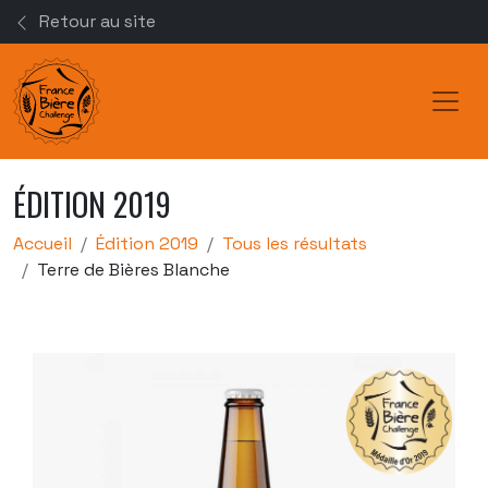
Retour au site
Toggl
ÉDITION 2019
Accueil
Édition 2019
Tous les résultats
Terre de Bières Blanche