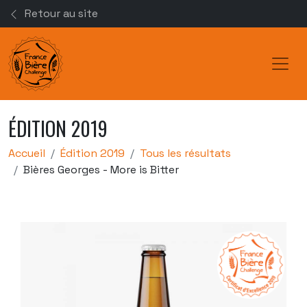
Retour au site
Toggl
ÉDITION 2019
Accueil
Édition 2019
Tous les résultats
Bières Georges - More is Bitter