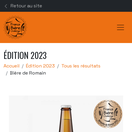
Retour au site
Toggl
ÉDITION 2023
Accueil
Édition 2023
Tous les résultats
Bière de Romain