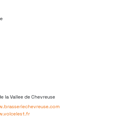
le
de la Vallee de Chevreuse
w.brasseriechevreuse.com
.volcelest.fr