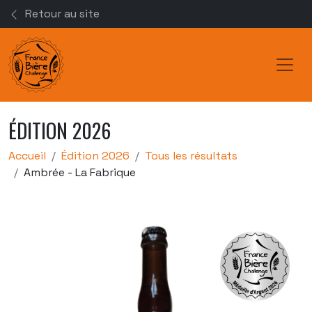
Retour au site
Toggl
ÉDITION 2026
Accueil
Édition 2026
Tous les résultats
Ambrée - La Fabrique